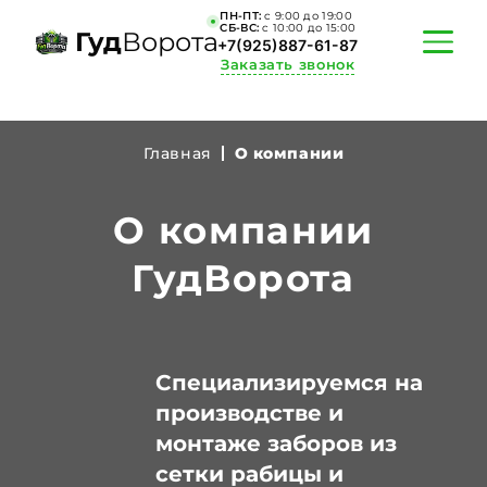
ПН-ПТ:
c 9:00 до 19:00
СБ-ВС:
c 10:00 до 15:00
Гуд
Ворота
+7(925)887-61-87
Заказать звонок
Главная
О компании
ПОРТФОЛИО
О компании
АКЦИИ
ГудВорота
КАЛЬКУЛЯТОР
О КОМПАНИИ
ИНФОРМАЦИЯ
Специализируемся на
производстве и
КОНТАКТЫ
монтаже заборов из
сетки рабицы и