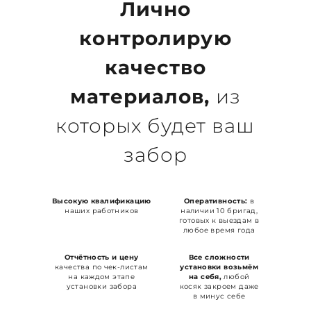
Лично
контролирую
качество
материалов,
из
которых будет ваш
забор
Высокую квалификацию
Оперативность:
в
наших работников
наличии 10 бригад,
готовых к выездам в
любое время года
Отчётность и цену
Все сложности
качества по чек-листам
установки возьмём
на каждом этапе
на себя,
любой
установки забора
косяк закроем даже
в минус себе