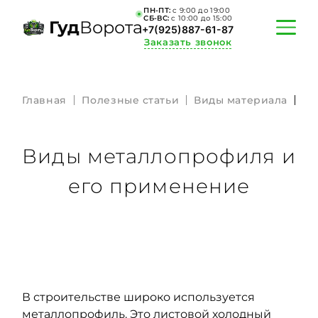
ПН-ПТ:
c 9:00 до 19:00
СБ-ВС:
c 10:00 до 15:00
Гуд
Ворота
+7(925)887-61-87
Заказать звонок
Главная
Полезные статьи
Виды материала
Ви
ПОРТФОЛИО
АКЦИИ
Виды металлопрофиля и
КАЛЬКУЛЯТОР
его применение
О КОМПАНИИ
ИНФОРМАЦИЯ
КОНТАКТЫ
В строительстве широко используется
металлопрофиль. Это листовой холодный