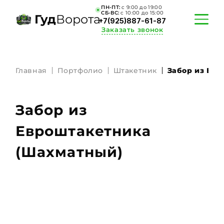
ПН-ПТ:
c 9:00 до 19:00
СБ-ВС:
c 10:00 до 15:00
Гуд
Ворота
+7(925)887-61-87
Заказать звонок
Главная
Портфолио
Штакетник
Забор из Ев
ПОРТФОЛИО
АКЦИИ
Забор из
КАЛЬКУЛЯТОР
Евроштакетника
(Шахматный)
О КОМПАНИИ
ИНФОРМАЦИЯ
КОНТАКТЫ