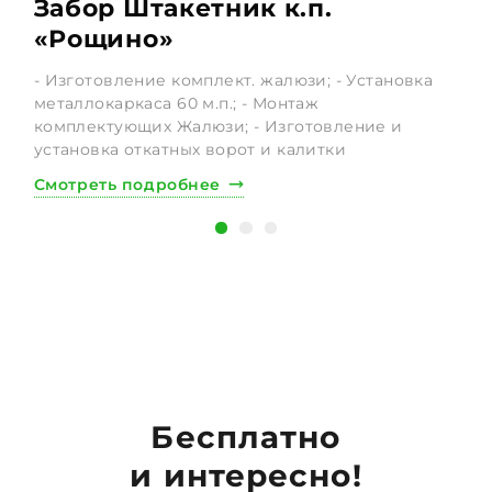
Забор Штакетник к.п.
«Рощино»
- Изготовление комплект. жалюзи; - Установка
-
металлокаркаса 60 м.п.; - Монтаж
Р
комплектующих Жалюзи; - Изготовление и
установка откатных ворот и калитки
С
Смотреть подробнее
Бесплатно
и интересно!