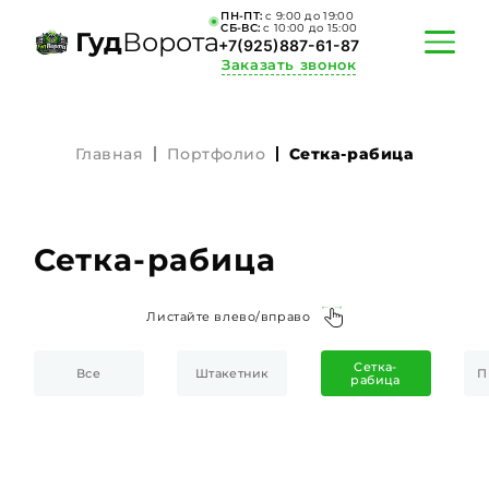
ПН-ПТ:
c 9:00 до 19:00
СБ-ВС:
c 10:00 до 15:00
Гуд
Ворота
+7(925)887-61-87
Заказать звонок
Главная
Портфолио
Сетка-рабица
ПОРТФОЛИО
АКЦИИ
Сетка-рабица
КАЛЬКУЛЯТОР
Листайте влево/вправо
О КОМПАНИИ
Сетка-
Все
Штакетник
П
ИНФОРМАЦИЯ
рабица
КОНТАКТЫ