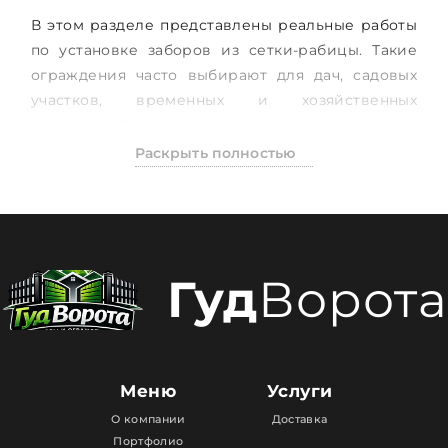
В этом разделе представлены реальные работы
по установке заборов из сетки-рабицы. Такие
ограждения часто выбирают для дач, садовых
участков, временных и хозяйственных
территорий, где важны доступная стоимость,
простота конструкции и быстрый монтаж.
Раскрыть полностью
Портфолио помогает увидеть, как забор из
рабицы выглядит после установки и в каких
случаях он подходит лучше всего.
На страницах с примерами работ можно
Гуд
Ворота
посмотреть разные варианты исполнения,
высоту конструкции, особенности натяжки
сетки, установку опор и общий результат на
готовом объекте. Несмотря на простую
конструкцию, качество монтажа здесь тоже
Меню
Услуги
играет важную роль, поэтому реальные фото
О компании
Доставка
особенно полезны для понимания итогового
Портфолио