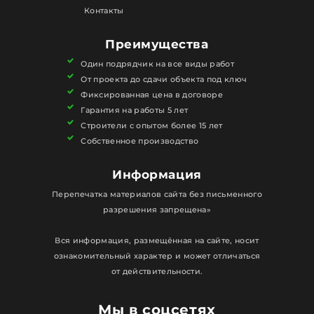
вида забора.
Контакты
Этот раздел подойдёт тем, кто рассматривает
сетку-рабицу как практичное и бюджетное
Преимущества
решение для участка. Реальные примеры
Один подрядчик на все виды работ
помогают понять, как такая ограда выглядит в
От проекта до сдачи объекта под ключ
жизни, и принять решение на основе готовых
Фиксированная цена в договоре
Гарантия на работы 5 лет
объектов, а не только по описанию.
Строители с опытом более 15 лет
Собственное производство
Информация
Перепечатка материалов сайта без письменного
разрешения запрещена»
Вся информация, размещённая на сайте, носит
ознакомительный характер и может отличаться
от действительности.
Мы в соцсетях