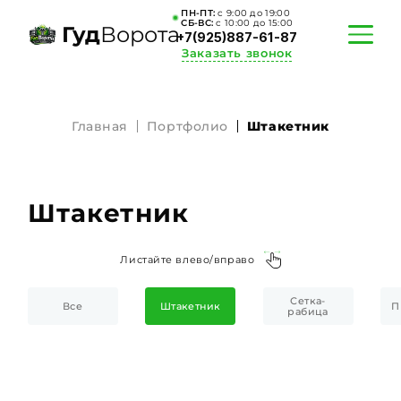
ПН-ПТ:
c 9:00 до 19:00
СБ-ВС:
c 10:00 до 15:00
Гуд
Ворота
+7(925)887-61-87
Заказать звонок
Главная
Портфолио
Штакетник
ПОРТФОЛИО
АКЦИИ
Штакетник
КАЛЬКУЛЯТОР
Листайте влево/вправо
О КОМПАНИИ
Сетка-
Все
Штакетник
П
ИНФОРМАЦИЯ
рабица
КОНТАКТЫ