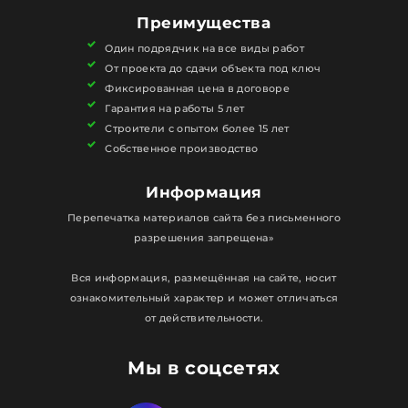
не только узнать характеристики, но и
Преимущества
посмотреть на готовый результат в живых
Один подрядчик на все виды работ
примерах.
От проекта до сдачи объекта под ключ
Фиксированная цена в договоре
Гарантия на работы 5 лет
Строители с опытом более 15 лет
Собственное производство
Информация
Перепечатка материалов сайта без письменного
разрешения запрещена»
Вся информация, размещённая на сайте, носит
ознакомительный характер и может отличаться
от действительности.
Мы в соцсетях